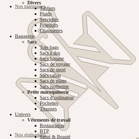
Divers
Nos marquages
Tabliers
Plaids
Serviettes
Peignoirs
Chaussettes
Bagagerie
Sacs
Tote bags
Sacs à dos
Sacs banane
Sacs de voyage
Sacs de sport
Sacs cabas
Sacs de plage
Sacs isotherme
Petite maroquinerie
Sacs d’ordinateur
Pochettes
Trousses
Univers
Vêtements de travail
Restauration
BTP
Nos réalisations
Santé & Beauté