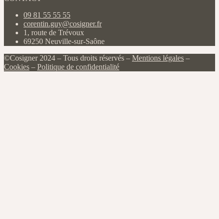
09 81 55 55 55
corentin.guy@cosigner.fr
1, route de Trévoux
69250 Neuville-sur-Saône
©Cosigner 2024 – Tous droits réservés –
Mentions légales
–
Cookies
–
Politique de confidentialité