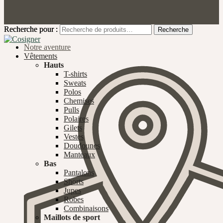
Recherche pour :
Recherche pour :
Recherche
Recherche
Notre aventure
Vêtements
Hauts
T-shirts
Sweats
Polos
Chemises
Pulls
Polaires
Gilets
Vestes
Doudounes
Manteaux
Bas
Pantalons
Shorts
Jupes
Robes
Combinaisons
Maillots de sport