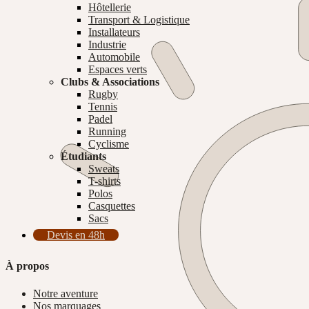
Hôtellerie
Transport & Logistique
Installateurs
Industrie
Automobile
Espaces verts
Clubs & Associations
Rugby
Tennis
Padel
Running
Cyclisme
Étudiants
Sweats
T-shirts
Polos
Casquettes
Sacs
Devis en 48h
À propos
Notre aventure
Nos marquages