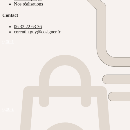
Nos réalisations
Contact
06 32 22 63 36
corentin.guy@cosigner.fr
0,00
€
0,00
€