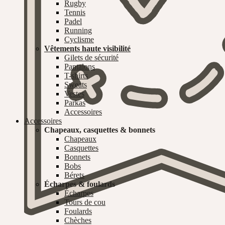
Rugby
Tennis
Padel
Running
Cyclisme
Vêtements haute visibilité
Gilets de sécurité
Pantalons
T-shirts
Sweats
Vestes
Parkas
Accessoires
Accessoires
Chapeaux, casquettes & bonnets
Chapeaux
Casquettes
Bonnets
Bobs
Bérets
Écharpes & foulards
Écharpes
Tours de cou
Foulards
Chèches