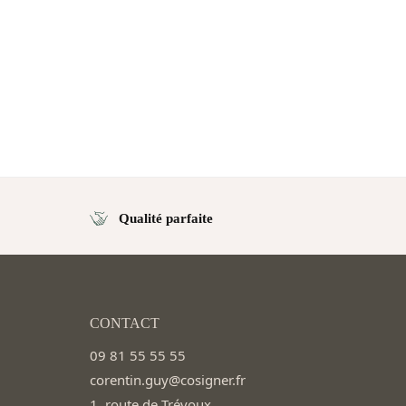
Qualité parfaite
CONTACT
09 81 55 55 55
corentin.guy@cosigner.fr
1, route de Trévoux