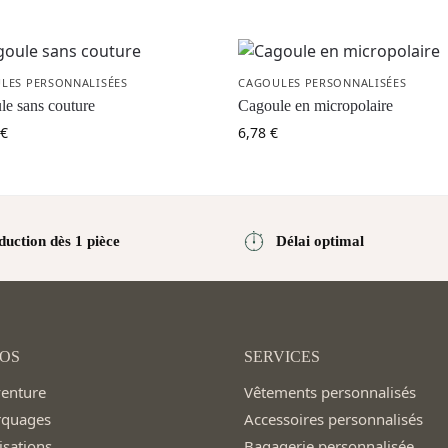
LES PERSONNALISÉES
CAGOULES PERSONNALISÉES
le sans couture
Cagoule en micropolaire
€
6,78
€
duction dès 1 pièce
Délai optimal
OS
SERVICES
venture
Vêtements personnalisés
rquages
Accessoires personnalisés
isations
Bagagerie personnalisée