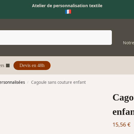
Atelier de personnalisation textile
Recherche
Notre
rs
Devis en 48h
ersonnalisées
Cagoule sans couture enfant
/
Cago
enfa
15,56
€