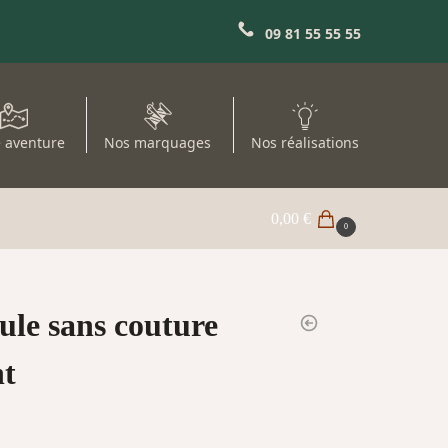
09 81 55 55 55
 aventure
Nos marquages
Nos réalisations
0,00
€
0
ule sans couture
nt