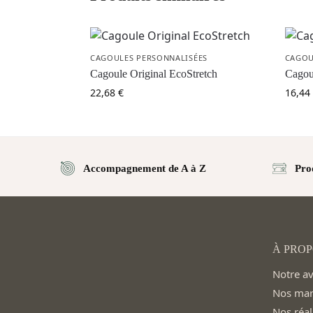
CAGOULES PERSONNALISÉES
CAGOU
Cagoule Original EcoStretch
Cagou
22,68
€
16,44
Accompagnement de A à Z
Pro
À PROP
Notre a
Nos ma
Nos réal