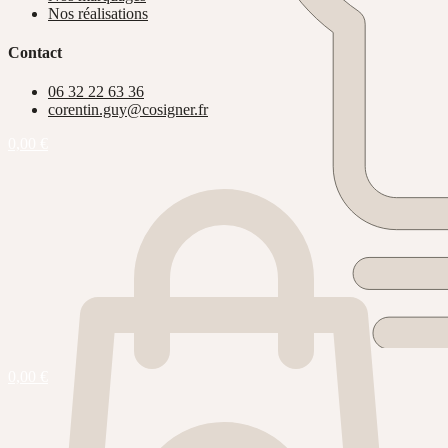
Nos réalisations
Contact
06 32 22 63 36
corentin.guy@cosigner.fr
0,00
€
0,00
€