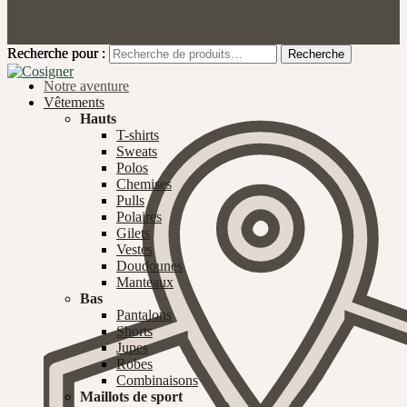
Recherche pour :
Recherche pour :
Recherche
Recherche
Notre aventure
Vêtements
Hauts
T-shirts
Sweats
Polos
Chemises
Pulls
Polaires
Gilets
Vestes
Doudounes
Manteaux
Bas
Pantalons
Shorts
Jupes
Robes
Combinaisons
Maillots de sport