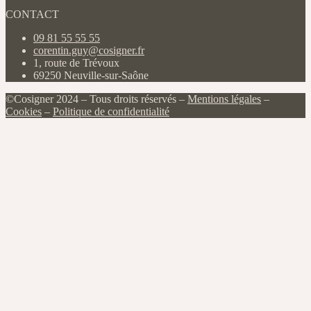
CONTACT
09 81 55 55 55
corentin.guy@cosigner.fr
1, route de Trévoux
69250 Neuville-sur-Saône
©Cosigner 2024 – Tous droits réservés –
Mentions légales
–
Cookies
–
Politique de confidentialité