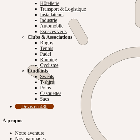
Hôtellerie
Transport & Logistique
Installateurs
Industrie
Automobile
Espaces verts
Clubs & Associations
Rugby
Tennis
Padel
Running
Cyclisme
Étudiants
Sweats
T-shirts
Polos
Casquettes
Sacs
Devis en 48h
À propos
Notre aventure
Nos marquages