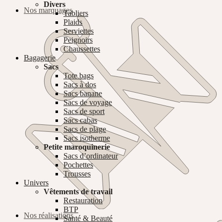
Divers
Nos marquages
Tabliers
Plaids
Serviettes
Peignoirs
Chaussettes
Bagagerie
Sacs
Tote bags
Sacs à dos
Sacs banane
Sacs de voyage
Sacs de sport
Sacs cabas
Sacs de plage
Sacs isotherme
Petite maroquinerie
Sacs d’ordinateur
Pochettes
Trousses
Univers
Vêtements de travail
Restauration
BTP
Nos réalisations
Santé & Beauté