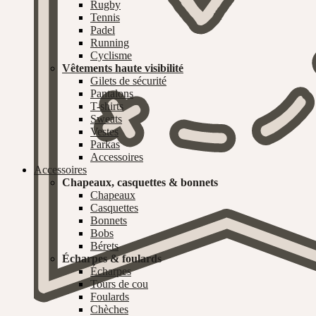
Rugby
Tennis
Padel
Running
Cyclisme
Vêtements haute visibilité
Gilets de sécurité
Pantalons
T-shirts
Sweats
Vestes
Parkas
Accessoires
Accessoires
Chapeaux, casquettes & bonnets
Chapeaux
Casquettes
Bonnets
Bobs
Bérets
Écharpes & foulards
Écharpes
Tours de cou
Foulards
Chèches