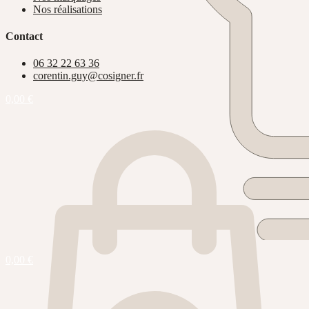
Nos réalisations
Contact
06 32 22 63 36
corentin.guy@cosigner.fr
0,00
€
0,00
€