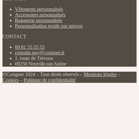
Vêtements personnalisés
Accessoires personnalisés
Bagagerie personnalisée
Personnalisation textile par univers
CONTACT
09 81 55 55 55
corentin.guy@cosigner.fr
1, route de Trévoux
69250 Neuville-sur-Saône
©Cosigner 2024 – Tous droits réservés –
Mentions légales
–
Cookies
–
Politique de confidentialité