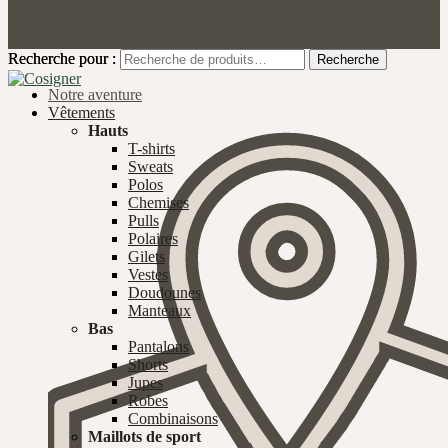
Recherche pour :
Recherche pour :
Recherche
Recherche
Notre aventure
Vêtements
Hauts
T-shirts
Sweats
Polos
Chemises
Pulls
Polaires
Gilets
Vestes
Doudounes
Manteaux
Bas
Pantalons
Shorts
Jupes
Robes
Combinaisons
Maillots de sport