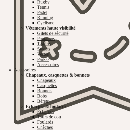
Rugby
Tennis
Padel
Running
Cyclisme
Vêtements haute visibilité
Gilets de sécurité
Pantalons
T-shirts
Sweats
Vestes
Parkas
Accessoires
Accessoires
Chapeaux, casquettes & bonnets
Chapeaux
Casquettes
Bonnets
Bobs
Bérets
Écharpes & foulards
Écharpes
Tours de cou
Foulards
Chèches