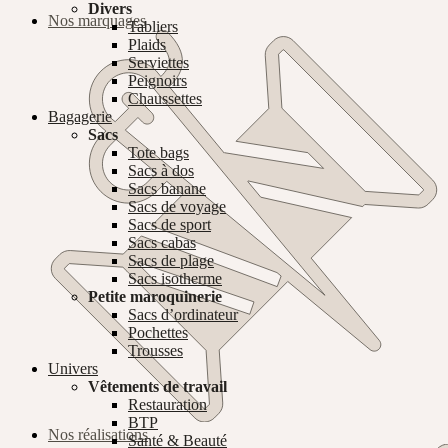
Divers
Nos marquages
Tabliers
Plaids
Serviettes
Peignoirs
Chaussettes
Bagagerie
Sacs
Tote bags
Sacs à dos
Sacs banane
Sacs de voyage
Sacs de sport
Sacs cabas
Sacs de plage
Sacs isotherme
Petite maroquinerie
Sacs d’ordinateur
Pochettes
Trousses
Univers
Vêtements de travail
Restauration
BTP
Nos réalisations
Santé & Beauté