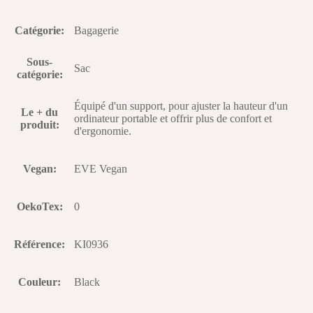
Catégorie
:
Bagagerie
Sous-
Sac
catégorie
:
Équipé d'un support, pour ajuster la hauteur d'un
Le + du
ordinateur portable et offrir plus de confort et
produit
:
d'ergonomie.
Vegan
:
EVE Vegan
OekoTex
:
0
Référence
:
KI0936
Couleur
:
Black