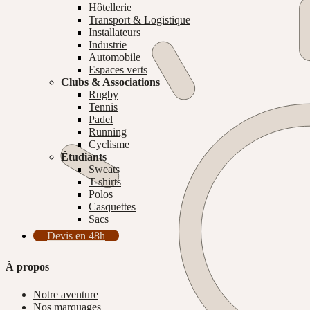
Hôtellerie
Transport & Logistique
Installateurs
Industrie
Automobile
Espaces verts
Clubs & Associations
Rugby
Tennis
Padel
Running
Cyclisme
Étudiants
Sweats
T-shirts
Polos
Casquettes
Sacs
Devis en 48h
À propos
Notre aventure
Nos marquages