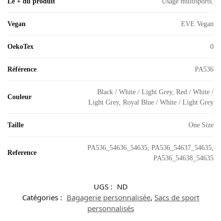
Le + du produit
Usage multisports.
Vegan
EVE Vegan
OekoTex
0
Référence
PA536
Black / White / Light Grey, Red / White /
Couleur
Light Grey, Royal Blue / White / Light Grey
Taille
One Size
PA536_54636_54635, PA536_54637_54635,
Reference
PA536_54638_54635
UGS :
ND
Catégories :
Bagagerie personnalisée
,
Sacs de sport
personnalisés