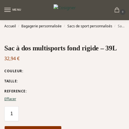
MENU
0
Accueil
Bagagerie personnalisée
Sacs de sport personnalisés
Sac à dos multisports fond rigide – 39L
/
/
/
Sac à dos multisports fond rigide – 39L
32,94
€
COULEUR
:
TAILLE
:
REFERENCE
:
Effacer