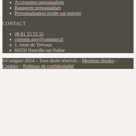
Accessoires personnalisés
Bagagerie personnalisée
Personnalisation textile par univers
CONTACT
09 81 55 55 55
corentin.guy@cosigner.fr
1, route de Trévoux
69250 Neuville-sur-Saône
©Cosigner 2024 – Tous droits réservés –
Mentions légales
–
Cookies
–
Politique de confidentialité