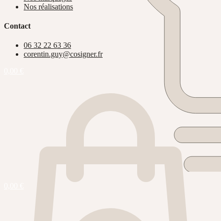
Nos réalisations
Contact
06 32 22 63 36
corentin.guy@cosigner.fr
0,00
€
0,00
€