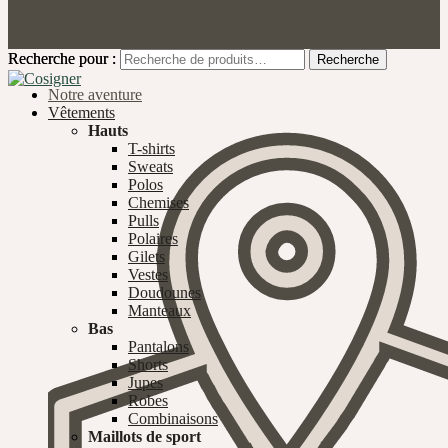
Recherche pour :
Recherche pour :
Recherche
Recherche
Notre aventure
Vêtements
Hauts
T-shirts
Sweats
Polos
Chemises
Pulls
Polaires
Gilets
Vestes
Doudounes
Manteaux
Bas
Pantalons
Shorts
Jupes
Robes
Combinaisons
Maillots de sport