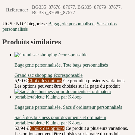
BG335_87678_87677, BG335_87679_87677,
Reference
:
BG335_87680_87677
UGS :
ND
Catégories :
Bagagerie personnalisée
,
Sacs à dos
personnalisés
Produits similaires
Bagagerie personnalisée
,
Tote bags personnalisés
Grand sac shopping écoresponsable
5,90
€
Choix des options
Ce produit a plusieurs variations.
Les options peuvent être choisies sur la page du produit
Bagagerie personnalisée
,
Sacs d'ordinateur personnalisés
Sac à dos business pour documents et ordinateur
portable/tablette Kialma par K-loop
52,94
€
Choix des options
Ce produit a plusieurs variations.
Les options peuvent être choisies sur la page du produit