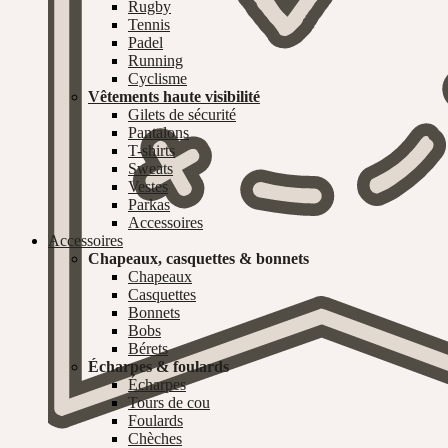
Rugby
Tennis
Padel
Running
Cyclisme
Vêtements haute visibilité
Gilets de sécurité
Pantalons
T-shirts
Sweats
Vestes
Parkas
Accessoires
Accessoires
Chapeaux, casquettes & bonnets
Chapeaux
Casquettes
Bonnets
Bobs
Bérets
Écharpes & foulards
Écharpes
Tours de cou
Foulards
Chèches