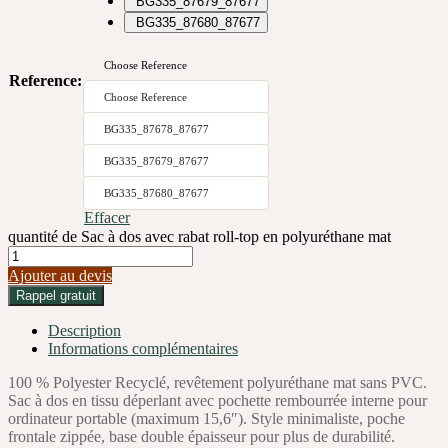
BG335_87679_87677
BG335_87680_87677
Choose Reference
Reference
:
Choose Reference
BG335_87678_87677
BG335_87679_87677
BG335_87680_87677
Effacer
quantité de Sac à dos avec rabat roll-top en polyuréthane mat
Ajouter au devis
Rappel gratuit
Description
Informations complémentaires
100 % Polyester Recyclé, revêtement polyuréthane mat sans PVC.
Sac à dos en tissu déperlant avec pochette rembourrée interne pour
ordinateur portable (maximum 15,6″). Style minimaliste, poche
frontale zippée, base double épaisseur pour plus de durabilité.