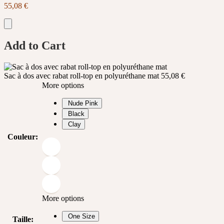
55,08
€
Add to Cart
Sac à dos avec rabat roll-top en polyuréthane mat
55,08
€
More options
Nude Pink
Black
Clay
Couleur
:
More options
One Size
Taille
: