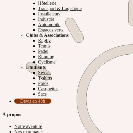
Hôtellerie
Transport & Logistique
Installateurs
Industrie
Automobile
Espaces verts
Clubs & Associations
Rugby
Tennis
Padel
Running
Cyclisme
Étudiants
Sweats
T-shirts
Polos
Casquettes
Sacs
Devis en 48h
À propos
Notre aventure
Nos marquages