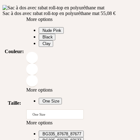
Sac à dos avec rabat roll-top en polyuréthane mat
55,08
€
More options
Nude Pink
Black
Clay
Couleur
:
More options
One Size
Taille
:
One Size
More options
BG335_87678_87677