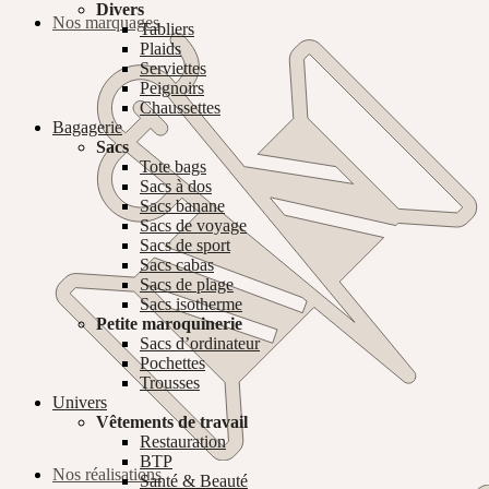
Divers
Nos marquages
Tabliers
Plaids
Serviettes
Peignoirs
Chaussettes
Bagagerie
Sacs
Tote bags
Sacs à dos
Sacs banane
Sacs de voyage
Sacs de sport
Sacs cabas
Sacs de plage
Sacs isotherme
Petite maroquinerie
Sacs d’ordinateur
Pochettes
Trousses
Univers
Vêtements de travail
Restauration
BTP
Nos réalisations
Santé & Beauté