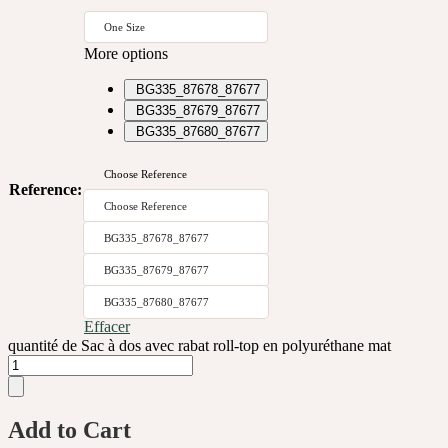
One Size
More options
BG335_87678_87677
BG335_87679_87677
BG335_87680_87677
Choose Reference
Reference
:
Choose Reference
BG335_87678_87677
BG335_87679_87677
BG335_87680_87677
Effacer
quantité de Sac à dos avec rabat roll-top en polyuréthane mat
Add to Cart