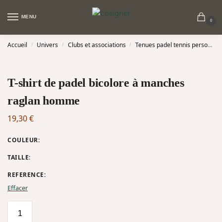
MENU
0
Accueil
Univers
Clubs et associations
Tenues padel tennis personnalisées
/
/
/
T-shirt de padel bicolore à manches
raglan homme
19,30
€
COULEUR
:
TAILLE
:
REFERENCE
:
Effacer