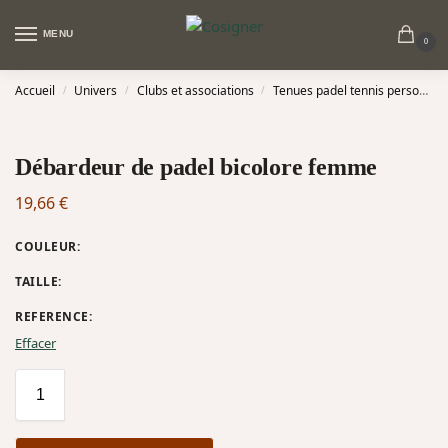
MENU
0
Accueil
Univers
Clubs et associations
Tenues padel tennis personnalisées
/
/
/
Débardeur de padel bicolore femme
19,66
€
COULEUR
:
TAILLE
:
REFERENCE
:
Effacer