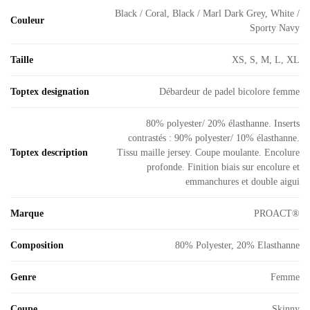
Black / Coral, Black / Marl Dark Grey, White /
Couleur
Sporty Navy
Taille
XS, S, M, L, XL
Toptex designation
Débardeur de padel bicolore femme
80% polyester/ 20% élasthanne. Inserts
contrastés : 90% polyester/ 10% élasthanne.
Toptex description
Tissu maille jersey. Coupe moulante. Encolure
profonde. Finition biais sur encolure et
emmanchures et double aigui
Marque
PROACT®
Composition
80% Polyester, 20% Elasthanne
Genre
Femme
Coupe
Skinny