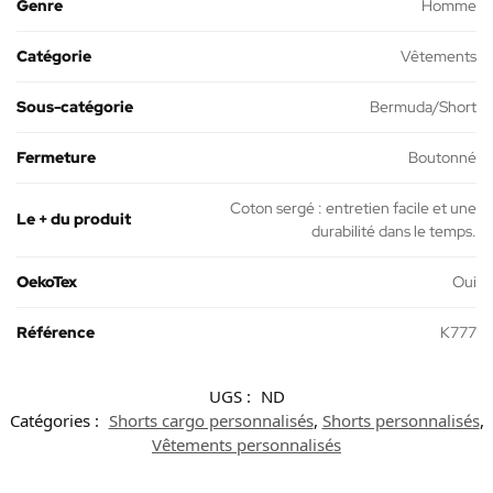
Genre
Homme
Catégorie
Vêtements
Sous-catégorie
Bermuda/Short
Fermeture
Boutonné
Coton sergé : entretien facile et une
Le + du produit
durabilité dans le temps.
OekoTex
Oui
Référence
K777
UGS :
ND
Catégories :
Shorts cargo personnalisés
,
Shorts personnalisés
,
Vêtements personnalisés