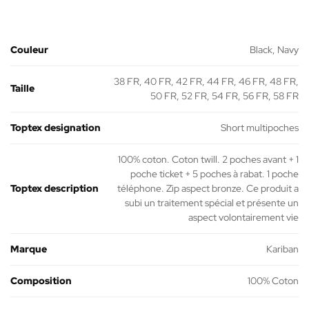
Couleur
Black, Navy
38 FR, 40 FR, 42 FR, 44 FR, 46 FR, 48 FR,
Taille
50 FR, 52 FR, 54 FR, 56 FR, 58 FR
Toptex designation
Short multipoches
100% coton. Coton twill. 2 poches avant + 1
poche ticket + 5 poches à rabat. 1 poche
Toptex description
téléphone. Zip aspect bronze. Ce produit a
subi un traitement spécial et présente un
aspect volontairement vie
Marque
Kariban
Composition
100% Coton