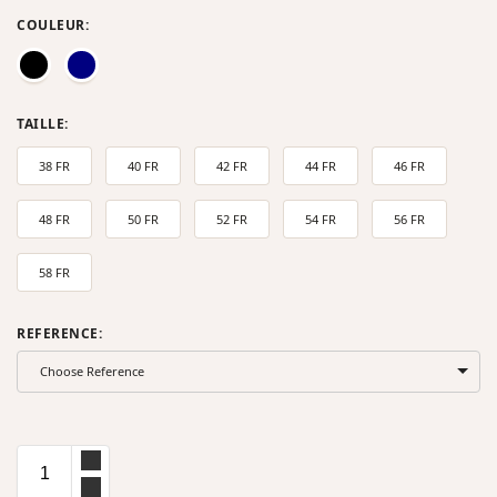
COULEUR
:
TAILLE
:
38 FR
40 FR
42 FR
44 FR
46 FR
48 FR
50 FR
52 FR
54 FR
56 FR
58 FR
REFERENCE
:
Choose Reference