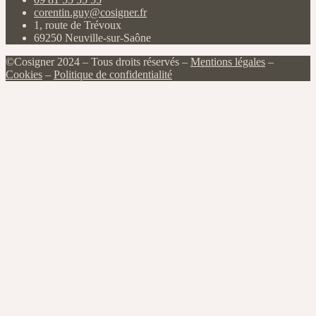
corentin.guy@cosigner.fr
1, route de Trévoux
69250 Neuville-sur-Saône
©Cosigner 2024 – Tous droits réservés –
Mentions légales
–
Cookies
–
Politique de confidentialité