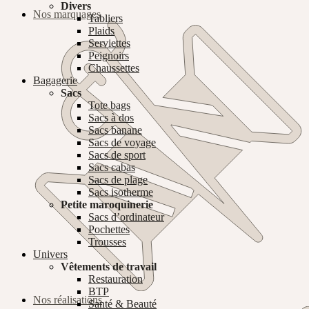
Divers
Nos marquages
Tabliers
Plaids
Serviettes
Peignoirs
Chaussettes
Bagagerie
Sacs
Tote bags
Sacs à dos
Sacs banane
Sacs de voyage
Sacs de sport
Sacs cabas
Sacs de plage
Sacs isotherme
Petite maroquinerie
Sacs d’ordinateur
Pochettes
Trousses
Univers
Vêtements de travail
Restauration
BTP
Nos réalisations
Santé & Beauté