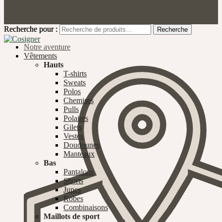
Recherche pour :
Recherche pour :
Recherche
Recherche
Notre aventure
Vêtements
Hauts
T-shirts
Sweats
Polos
Chemises
Pulls
Polaires
Gilets
Vestes
Doudounes
Manteaux
Bas
Pantalons
Shorts
Jupes
Robes
Combinaisons
Maillots de sport