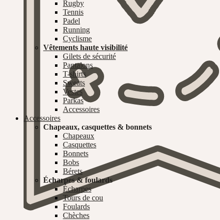
Rugby
Tennis
Padel
Running
Cyclisme
Vêtements haute visibilité
Gilets de sécurité
Pantalons
T-shirts
Sweats
Vestes
Parkas
Accessoires
Accessoires
Chapeaux, casquettes & bonnets
Chapeaux
Casquettes
Bonnets
Bobs
Bérets
Écharpes & foulards
Écharpes
Tours de cou
Foulards
Chèches