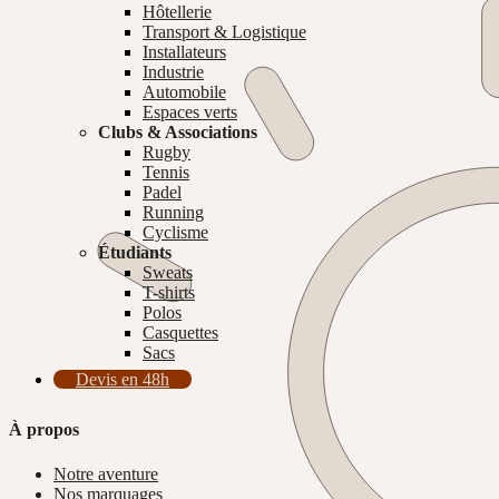
Hôtellerie
Transport & Logistique
Installateurs
Industrie
Automobile
Espaces verts
Clubs & Associations
Rugby
Tennis
Padel
Running
Cyclisme
Étudiants
Sweats
T-shirts
Polos
Casquettes
Sacs
Devis en 48h
À propos
Notre aventure
Nos marquages