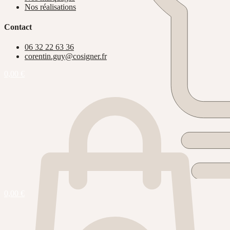
Nos réalisations
Contact
06 32 22 63 36
corentin.guy@cosigner.fr
0,00
€
0,00
€