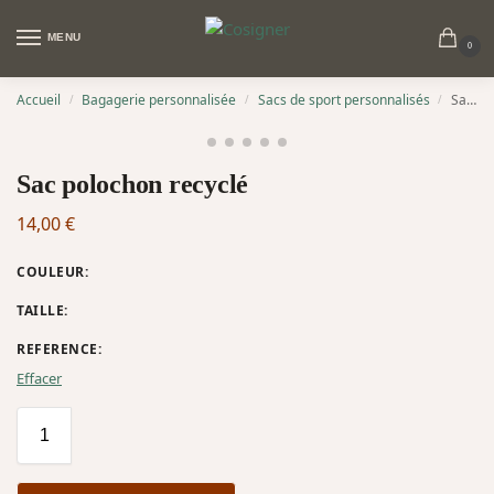
MENU
0
Accueil
Bagagerie personnalisée
Sacs de sport personnalisés
Sac polochon recyclé
/
/
/
Sac polochon recyclé
14,00
€
COULEUR
:
TAILLE
:
REFERENCE
:
Effacer