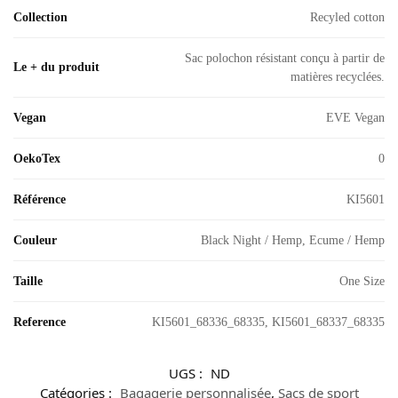
Collection
Recyled cotton
Sac polochon résistant conçu à partir de
Le + du produit
matières recyclées.
Vegan
EVE Vegan
OekoTex
0
Référence
KI5601
Couleur
Black Night / Hemp, Ecume / Hemp
Taille
One Size
Reference
KI5601_68336_68335, KI5601_68337_68335
UGS :
ND
Catégories :
Bagagerie personnalisée
,
Sacs de sport