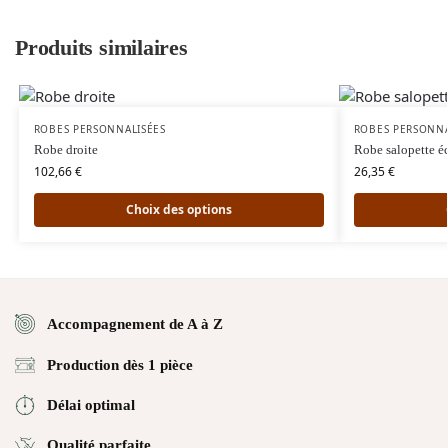
Produits similaires
ROBES PERSONNALISÉES
ROBES PERSONNA
Robe droite
Robe salopette é
102,66
€
26,35
€
Choix des options
Accompagnement de A à Z
Production dès 1 pièce
Délai optimal
Qualité parfaite