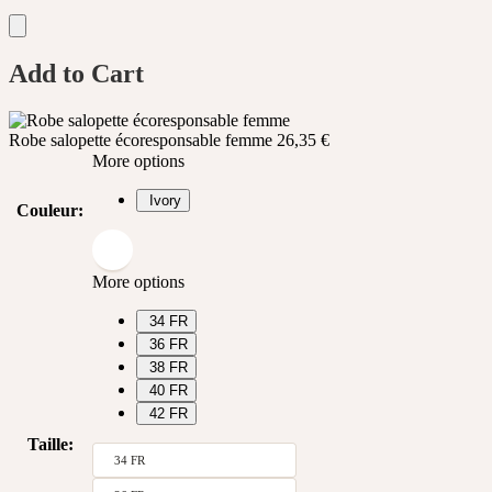
Add to Cart
Robe salopette écoresponsable femme
26,35
€
More options
Ivory
Couleur
:
More options
34 FR
36 FR
38 FR
40 FR
42 FR
Taille
:
34 FR