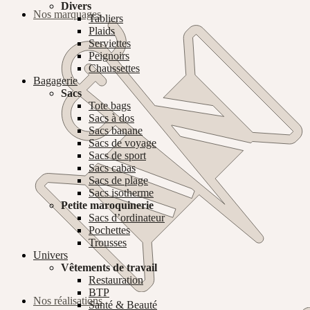
Divers
Nos marquages
Tabliers
Plaids
Serviettes
Peignoirs
Chaussettes
Bagagerie
Sacs
Tote bags
Sacs à dos
Sacs banane
Sacs de voyage
Sacs de sport
Sacs cabas
Sacs de plage
Sacs isotherme
Petite maroquinerie
Sacs d’ordinateur
Pochettes
Trousses
Univers
Vêtements de travail
Restauration
BTP
Nos réalisations
Santé & Beauté