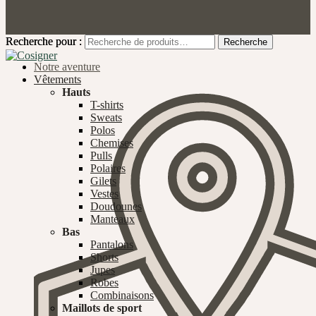
Recherche pour :
Recherche pour :
Recherche
Recherche
Notre aventure
Vêtements
Hauts
T-shirts
Sweats
Polos
Chemises
Pulls
Polaires
Gilets
Vestes
Doudounes
Manteaux
Bas
Pantalons
Shorts
Jupes
Robes
Combinaisons
Maillots de sport