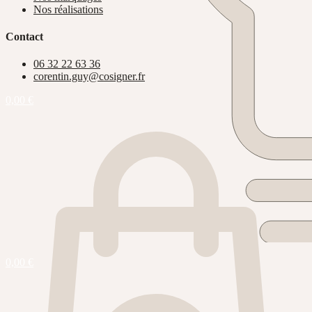
Nos réalisations
Contact
06 32 22 63 36
corentin.guy@cosigner.fr
0,00
€
0,00
€