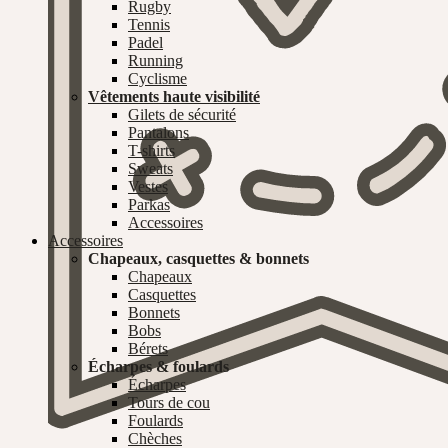
Rugby
Tennis
Padel
Running
Cyclisme
Vêtements haute visibilité
Gilets de sécurité
Pantalons
T-shirts
Sweats
Vestes
Parkas
Accessoires
Accessoires
Chapeaux, casquettes & bonnets
Chapeaux
Casquettes
Bonnets
Bobs
Bérets
Écharpes & foulards
Écharpes
Tours de cou
Foulards
Chèches