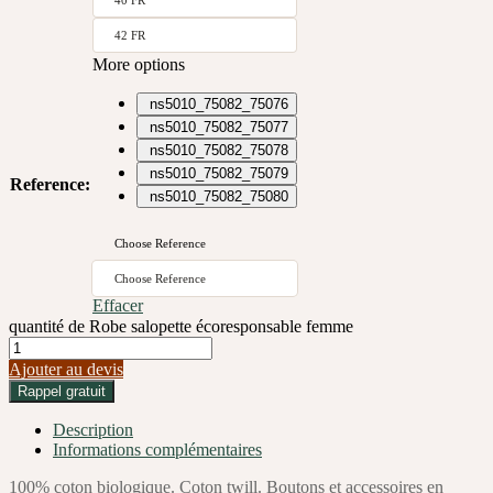
42 FR
More options
ns5010_75082_75076
ns5010_75082_75077
ns5010_75082_75078
ns5010_75082_75079
Reference
:
ns5010_75082_75080
Choose Reference
Choose Reference
Effacer
quantité de Robe salopette écoresponsable femme
Ajouter au devis
Rappel gratuit
Description
Informations complémentaires
100% coton biologique. Coton twill. Boutons et accessoires en