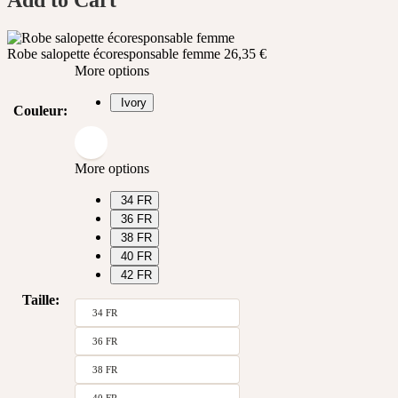
Robe salopette écoresponsable femme
26,35
€
More options
Ivory
Couleur
:
More options
34 FR
36 FR
38 FR
40 FR
42 FR
Taille
:
34 FR
36 FR
38 FR
40 FR