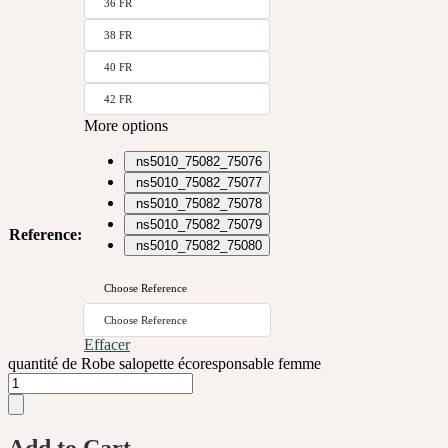
36 FR
38 FR
40 FR
42 FR
More options
ns5010_75082_75076
ns5010_75082_75077
ns5010_75082_75078
ns5010_75082_75079
Reference
:
ns5010_75082_75080
Choose Reference
Choose Reference
Effacer
quantité de Robe salopette écoresponsable femme
Add to Cart