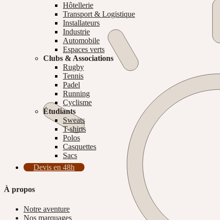
Hôtellerie
Transport & Logistique
Installateurs
Industrie
Automobile
Espaces verts
Clubs & Associations
Rugby
Tennis
Padel
Running
Cyclisme
Étudiants
Sweats
T-shirts
Polos
Casquettes
Sacs
Devis en 48h
À propos
Notre aventure
Nos marquages