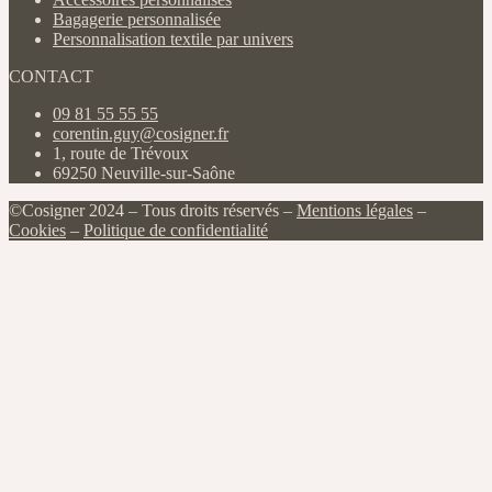
Bagagerie personnalisée
Personnalisation textile par univers
CONTACT
09 81 55 55 55
corentin.guy@cosigner.fr
1, route de Trévoux
69250 Neuville-sur-Saône
©Cosigner 2024 – Tous droits réservés –
Mentions légales
–
Cookies
–
Politique de confidentialité