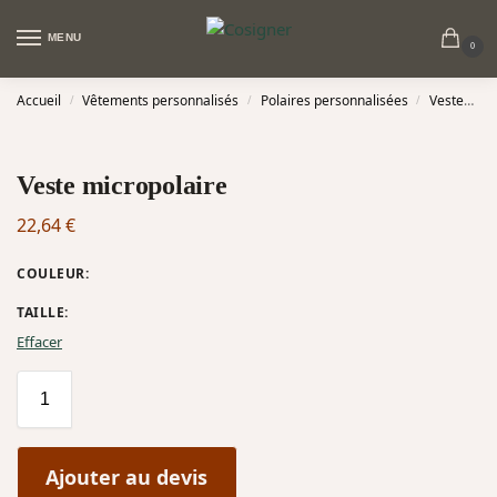
MENU
0
Accueil
Vêtements personnalisés
Polaires personnalisées
Vestes polaire personnalisées
/
/
/
Veste micropolaire
22,64
€
COULEUR
:
TAILLE
:
Effacer
Ajouter au devis