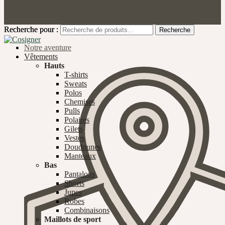
Recherche pour :
Recherche pour :
Recherche
Recherche
Notre aventure
Vêtements
Hauts
T-shirts
Sweats
Polos
Chemises
Pulls
Polaires
Gilets
Vestes
Doudounes
Manteaux
Bas
Pantalons
Shorts
Jupes
Robes
Combinaisons
Maillots de sport