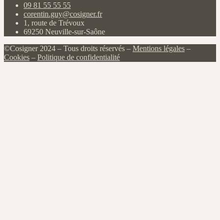
09 81 55 55 55
corentin.guy@cosigner.fr
1, route de Trévoux
69250 Neuville-sur-Saône
©Cosigner 2024 – Tous droits réservés –
Mentions légales
–
Cookies
–
Politique de confidentialité