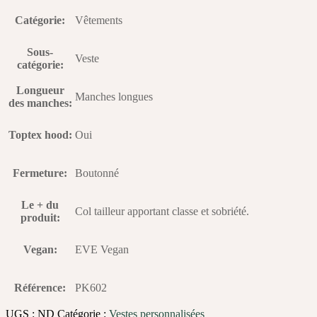
Catégorie
:
Vêtements
Sous-
Veste
catégorie
:
Longueur
Manches longues
des manches
:
Toptex hood
:
Oui
Fermeture
:
Boutonné
Le + du
Col tailleur apportant classe et sobriété.
produit
:
Vegan
:
EVE Vegan
Référence
:
PK602
UGS :
ND
Catégorie :
Vestes personnalisées