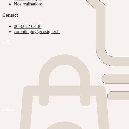
Nos réalisations
Contact
06 32 22 63 36
corentin.guy@cosigner.fr
0,00
€
0,00
€