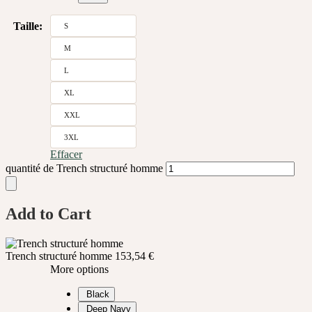
Taille
:
S
M
L
XL
XXL
3XL
Effacer
quantité de Trench structuré homme
Add to Cart
Trench structuré homme
153,54
€
More options
Black
Deep Navy