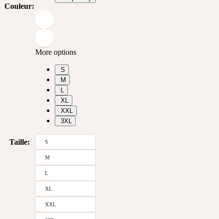
Couleur
:
More options
S
M
L
XL
XXL
3XL
Taille
:
S
M
L
XL
XXL