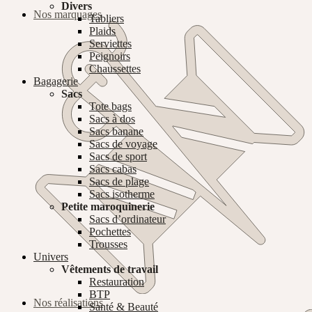
Divers
Nos marquages
Tabliers
Plaids
Serviettes
Peignoirs
Chaussettes
Bagagerie
Sacs
Tote bags
Sacs à dos
Sacs banane
Sacs de voyage
Sacs de sport
Sacs cabas
Sacs de plage
Sacs isotherme
Petite maroquinerie
Sacs d’ordinateur
Pochettes
Trousses
Univers
Vêtements de travail
Restauration
BTP
Nos réalisations
Santé & Beauté