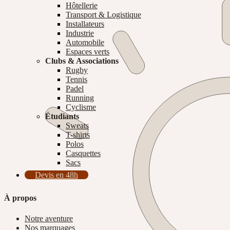
Hôtellerie
Transport & Logistique
Installateurs
Industrie
Automobile
Espaces verts
Clubs & Associations
Rugby
Tennis
Padel
Running
Cyclisme
Étudiants
Sweats
T-shirts
Polos
Casquettes
Sacs
Devis en 48h
À propos
Notre aventure
Nos marquages