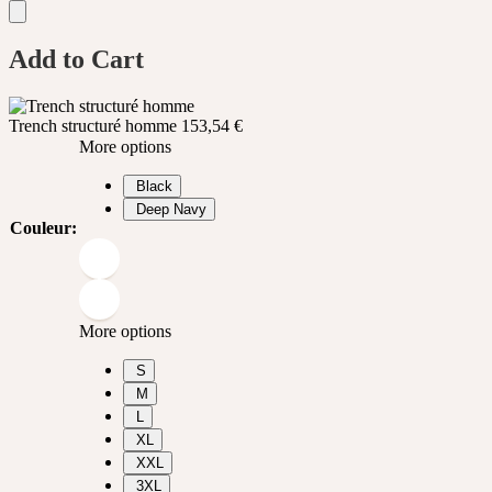
Add to Cart
Trench structuré homme
153,54
€
More options
Black
Deep Navy
Couleur
:
More options
S
M
L
XL
XXL
3XL