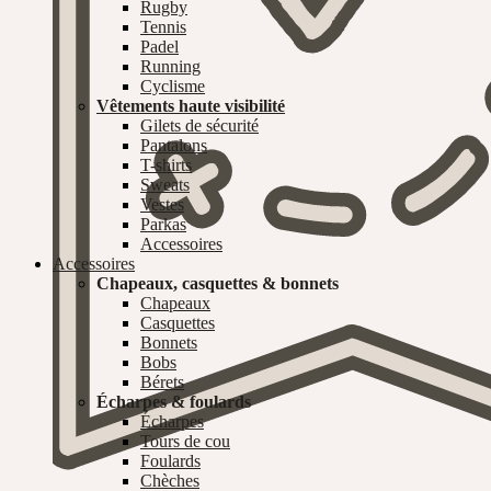
Rugby
Tennis
Padel
Running
Cyclisme
Vêtements haute visibilité
Gilets de sécurité
Pantalons
T-shirts
Sweats
Vestes
Parkas
Accessoires
Accessoires
Chapeaux, casquettes & bonnets
Chapeaux
Casquettes
Bonnets
Bobs
Bérets
Écharpes & foulards
Écharpes
Tours de cou
Foulards
Chèches