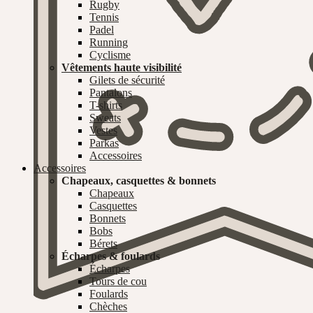
Rugby
Tennis
Padel
Running
Cyclisme
Vêtements haute visibilité
Gilets de sécurité
Pantalons
T-shirts
Sweats
Vestes
Parkas
Accessoires
Accessoires
Chapeaux, casquettes & bonnets
Chapeaux
Casquettes
Bonnets
Bobs
Bérets
Écharpes & foulards
Écharpes
Tours de cou
Foulards
Chèches