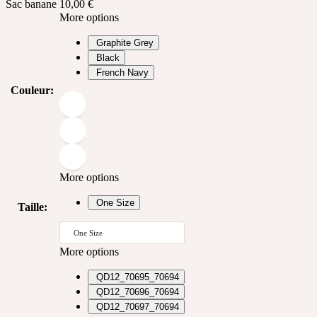
Sac banane
10,00
€
More options
Graphite Grey
Black
French Navy
Couleur
:
More options
One Size
Taille
:
One Size
More options
QD12_70695_70694
QD12_70696_70694
QD12_70697_70694