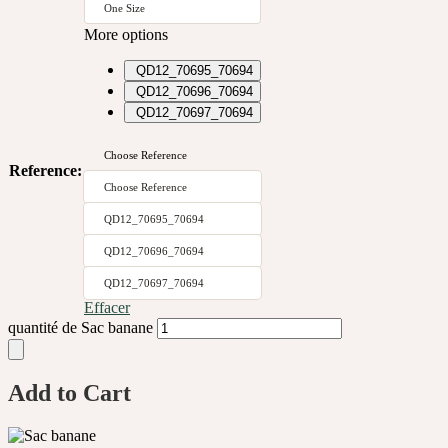
One Size
More options
QD12_70695_70694
QD12_70696_70694
QD12_70697_70694
Choose Reference
Reference
:
Choose Reference
QD12_70695_70694
QD12_70696_70694
QD12_70697_70694
Effacer
quantité de Sac banane
Add to Cart