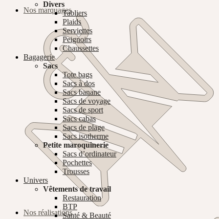
Divers
Nos marquages
Tabliers
Plaids
Serviettes
Peignoirs
Chaussettes
Bagagerie
Sacs
Tote bags
Sacs à dos
Sacs banane
Sacs de voyage
Sacs de sport
Sacs cabas
Sacs de plage
Sacs isotherme
Petite maroquinerie
Sacs d’ordinateur
Pochettes
Trousses
Univers
Vêtements de travail
Restauration
BTP
Nos réalisations
Santé & Beauté