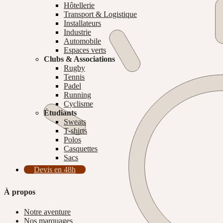
Hôtellerie
Transport & Logistique
Installateurs
Industrie
Automobile
Espaces verts
Clubs & Associations
Rugby
Tennis
Padel
Running
Cyclisme
Étudiants
Sweats
T-shirts
Polos
Casquettes
Sacs
Devis en 48h
À propos
Notre aventure
Nos marquages