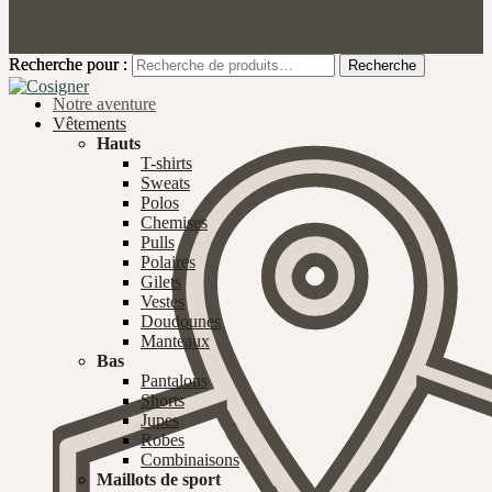
Recherche pour :
Recherche pour :
Recherche
Recherche
Notre aventure
Vêtements
Hauts
T-shirts
Sweats
Polos
Chemises
Pulls
Polaires
Gilets
Vestes
Doudounes
Manteaux
Bas
Pantalons
Shorts
Jupes
Robes
Combinaisons
Maillots de sport