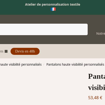
Atelier de personnalisation textile
Recherche
Notre
rs
Devis en 48h
ute visibilité personnalisés
Pantalons haute visibilité personnalisés
/
Pant
visibi
53,48
€