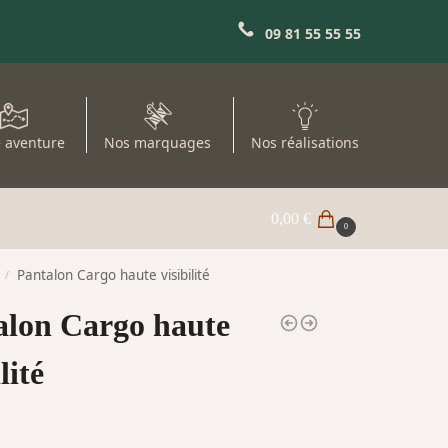
09 81 55 55 55
 aventure
Nos marquages
Nos réalisations
0,00
€
0
Pantalon Cargo haute visibilité
/
alon Cargo haute
lité