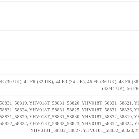
FR (30 UK), 42 FR (32 UK), 44 FR (34 UK), 46 FR (36 UK), 48 FR (38
(42/44 UK), 56 FR
8831_58819, YHV018T_58831_58820, YHV018T_58831_58821, Y
8831_58824, YHV018T_58831_58825, YHV018T_58831_58826, Y
8831_58829, YHV018T_58831_58830, YHV018T_58832_58819, Y
8832_58822, YHV018T_58832_58823, YHV018T_58832_58824, Y
YHV018T_58832_58827, YHV018T_58832_58828, 