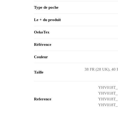
Type de poche
Le + du produit
OekoTex
Référence
Couleur
38 FR (28 UK), 40 
Taille
YHV018T_5
YHV018T_5
Reference
YHV018T_5
YHV018T_5