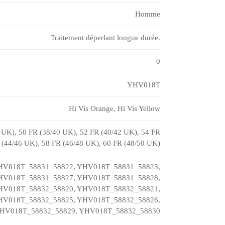
Homme
Traitement déperlant longue durée.
0
YHV018T
Hi Vis Orange, Hi Vis Yellow
 UK), 50 FR (38/40 UK), 52 FR (40/42 UK), 54 FR
 (44/46 UK), 58 FR (46/48 UK), 60 FR (48/50 UK)
HV018T_58831_58822, YHV018T_58831_58823,
HV018T_58831_58827, YHV018T_58831_58828,
HV018T_58832_58820, YHV018T_58832_58821,
HV018T_58832_58825, YHV018T_58832_58826,
YHV018T_58832_58829, YHV018T_58832_58830