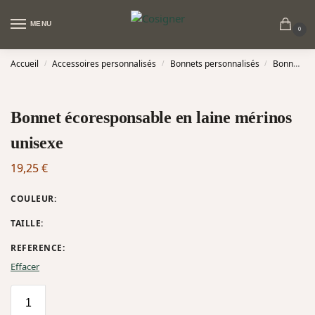
MENU
0
Accueil
Accessoires personnalisés
Bonnets personnalisés
Bonnets en laine personnalisés
/
/
/
Bonnet écoresponsable en laine mérinos
unisexe
19,25
€
COULEUR
:
TAILLE
:
REFERENCE
:
Effacer